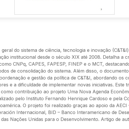
geral do sistema de ciência, tecnologia e inovação (C&T&I) 
ção institucional desde o século XIX até 2008. Detalha a c
ve como CNPq, CAPES, FAPESP, FINEP e o MCT, destacand
odos de consolidação do sistema. Além disso, o documento 
ordenação e gestão da política de C&T&I, abordando os co
ores e a dificuldade de implementar novas iniciativas. Este t
 como contribuição ao projeto Uma Nova Agenda Econômic
alizado pelo Instituto Fernando Henrique Cardoso e pela C
noamérica. O projeto foi realizado graças ao apoio da AECI
ración Internacional, BID – Banco Interamericano de Des
as Nações Unidas para o Desenvolvimento. Artigo de auto