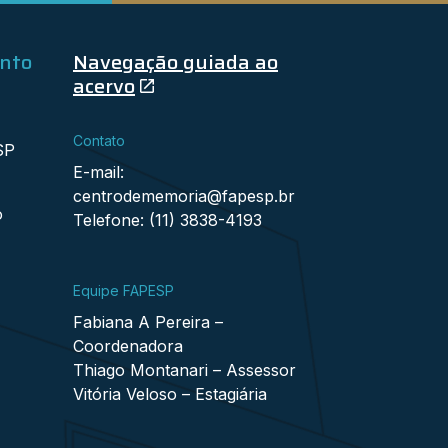
ento
Navegação guiada ao
acervo
Contato
SP
E-mail:
centrodememoria@fapesp.br
o
Telefone: (11) 3838-4193
Equipe FAPESP
Fabiana A Pereira –
Coordenadora
Thiago Montanari – Assessor
Vitória Veloso – Estagiária