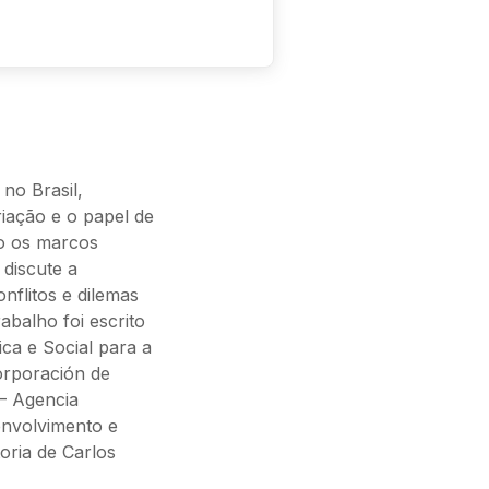
no Brasil,
riação e o papel de
o os marcos
discute a
nflitos e dilemas
rabalho foi escrito
a e Social para a
orporación de
 – Agencia
envolvimento e
ria de Carlos