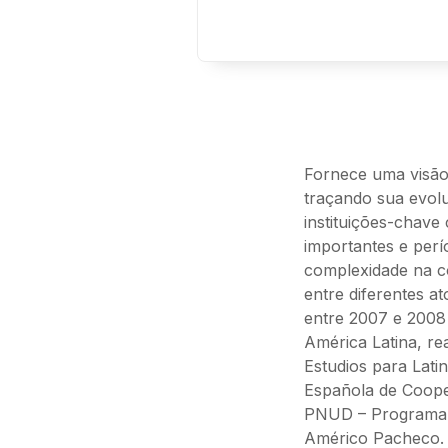
Fornece uma visão 
traçando sua evolu
instituições-cha
importantes e perí
complexidade na co
entre diferentes at
entre 2007 e 2008
América Latina, re
Estudios para Lati
Española de Coope
PNUD – Programa d
Américo Pacheco.