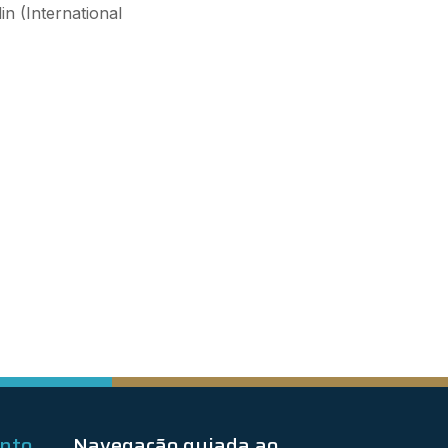
n (International
ento
Navegação guiada ao