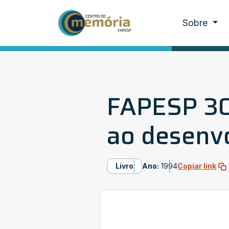
Sobre
FAPESP 30
ao desenv
Livro
Ano:
1994
Copiar link