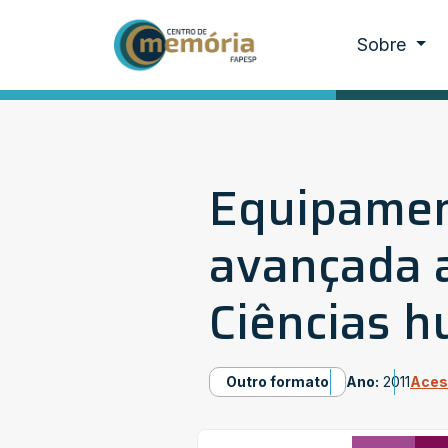
Sobre
Equipament
avançada a
Ciências h
Outro formato
Ano:
2011
Aces