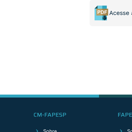
Acesse 
CM-FAPESP
FAP
Sobre
S