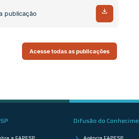
a publicação
Acesse todas as publicações
ESP
Difusão do Conhecim
obre a FAPESP
Agência FAPESP