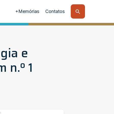
+Memórias
Contatos
gia e
 n.º 1