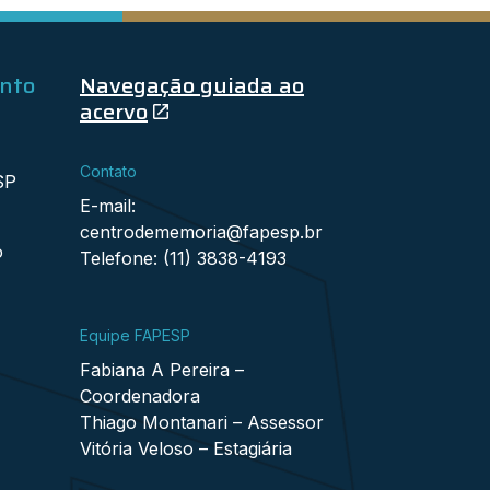
ento
Navegação guiada ao
acervo
Contato
SP
E-mail:
centrodememoria@fapesp.br
o
Telefone: (11) 3838-4193
Equipe FAPESP
Fabiana A Pereira –
Coordenadora
Thiago Montanari – Assessor
Vitória Veloso – Estagiária