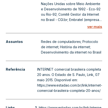
Nações Unidas sobre Meio Ambiente
e Desenvolvimento de 1992 - Eco-92
ou Rio-92; Comitê Gestor da Internet
no Brasil - CGI.br; Embratel (empresa);
Laboratório Nacional de Computação
ver mais
Científica - LNCC/UFRJ; Fermi National
Accelerator Laboratory - Fermilab
(Estados Unidos); University of
Assuntos
Redes de computadores; Protocolo
California, San Diego - UCSD (Estados
de internet; História da internet;
Unidos)
Desenvolvimento da internet no Brasil
Referência
INTERNET comercial brasileira completa
20 anos. O Estado de S. Paulo, Link, 07
maio 2015. Disponível em:
https://www.estadao.com.br/link/internet-
comercial-brasileira-completa-20-anos/
Links
1.
https://www.estadao.com.br/link/interne