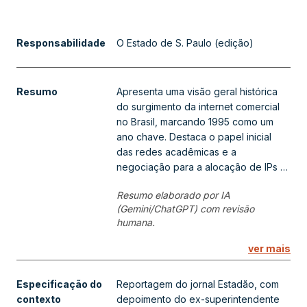
Responsabilidade
O Estado de S. Paulo (edição)
Resumo
Apresenta uma visão geral histórica
do surgimento da internet comercial
no Brasil, marcando 1995 como um
ano chave. Destaca o papel inicial
das redes acadêmicas e a
negociação para a alocação de IPs e
domínios .br, com depoimentos de
Resumo elaborado por IA
figuras importantes como Paulo Cesar
(Gemini/ChatGPT) com revisão
Breim, Demi Getschko e Aleksandar
humana.
Mandic, que compartilham suas
experiências pioneiras com BBS e o
ver mais
desenvolvimento do acesso
comercial. A reportagem também
Especificação do
Reportagem do jornal Estadão, com
ilustra a evolução do cenário da
contexto
depoimento do ex-superintendente
internet no país, desde os primórdios