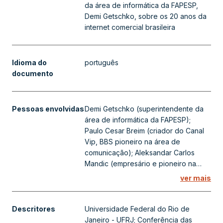
da área de informática da FAPESP,
com conexões caras e lentas até o
Demi Getschko, sobre os 20 anos da
acesso ubíquo e rápido dos dias
internet comercial brasileira
atuais. Para acesso ao clipping
original, entre em contato com o CM-
FAPESP pelo e-mail
Idioma do
centrodememoria@fapesp.br.
português
documento
Pessoas envolvidas
Demi Getschko (superintendente da
área de informática da FAPESP);
Paulo Cesar Breim (criador do Canal
Vip, BBS pioneiro na área de
comunicação); Aleksandar Carlos
Mandic (empresário e pioneiro na
área de telecomunicações)
ver mais
Descritores
Universidade Federal do Rio de
Janeiro - UFRJ; Conferência das