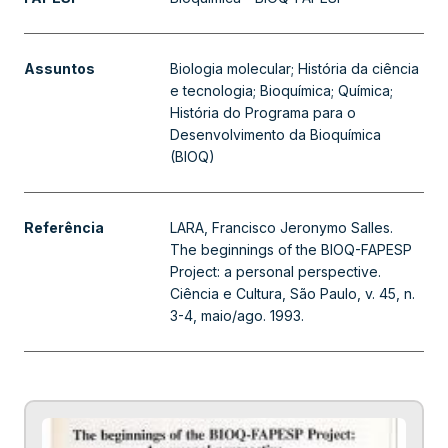
Brasileira de Bioquímica e Biologia
Molecular - SBBq; Ato Institucional n.
5/1968 (AI-5); Departamento de
Assuntos
Biologia molecular; História da ciência
Biofísica - EPM-UNIFESP; Comitê
e tecnologia; Bioquímica; Química;
Latino-americano de Bioquímica -
História do Programa para o
COLAB (comitê científico
Desenvolvimento da Bioquímica
internacional); Departamento de
(BIOQ)
Bioquímica - IQ-USP; Roche Institute
of Molecular Biology - RIMB (Estados
Unidos)
Referência
LARA, Francisco Jeronymo Salles.
The beginnings of the BIOQ-FAPESP
Project: a personal perspective.
Ciência e Cultura, São Paulo, v. 45, n.
3-4, maio/ago. 1993.