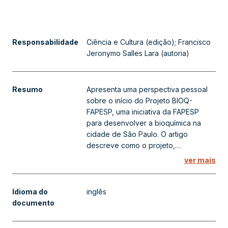
Responsabilidade
Ciência e Cultura (edição); Francisco
Jeronymo Salles Lara (autoria)
Resumo
Apresenta uma perspectiva pessoal
sobre o início do Projeto BIOQ-
FAPESP, uma iniciativa da FAPESP
para desenvolver a bioquímica na
cidade de São Paulo. O artigo
descreve como o projeto,
implementado no início dos anos 70,
ver mais
impulsionou o crescimento da
pesquisa bioquímica na região e se
alinhou à reforma universitária da
Idioma do
inglês
época. Inclui detalhes sobre a
documento
estrutura proposta para o fundo,
como a criação de um Comitê local e