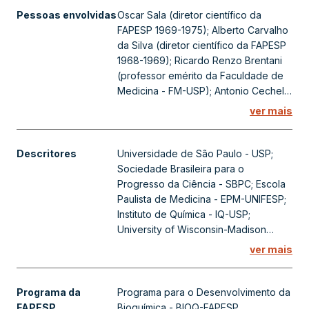
um Painel Consultivo Internacional
Pessoas envolvidas
Oscar Sala (diretor científico da
para a avaliação de projetos. O autor
FAPESP 1969-1975); Alberto Carvalho
relata sua participação na
da Silva (diretor científico da FAPESP
organização inicial do plano, que
1968-1969); Ricardo Renzo Brentani
visava transformar São Paulo em um
(professor emérito da Faculdade de
centro de excelência bioquímica.
Medicina - FM-USP); Antonio Cechelli
de Mattos Paiva (bioquímico); Hernan
ver mais
Chaimovich Guralnik (bioquímico);
Walter Colli (médico e bioquímico);
Francisco Jeronymo Salles Lara
Descritores
Universidade de São Paulo - USP;
(coordenador do Programa BIOQ-
Sociedade Brasileira para o
FAPESP); Metry Bacila (médico); Carl
Progresso da Ciência - SBPC; Escola
Peter von Dietrich (bioquímico); Philip
Paulista de Medicina - EPM-UNIFESP;
Pacy Cohen (bioquímico); Gerald C.
Instituto de Química - IQ-USP;
Mueller (bioquímico); Marshall Warren
University of Wisconsin-Madison
Nirenberg (bioquímico e geneticista);
(Estados Unidos); Conselho Nacional
ver mais
Bernard Leonard Horecker
de Desenvolvimento Científico e
(bioquímico)
Tecnológico - CNPq (Governo
Federal); National Institutes of Health -
Programa da
Programa para o Desenvolvimento da
NIH (Estados Unidos); Sociedade
FAPESP
Bioquímica - BIOQ-FAPESP