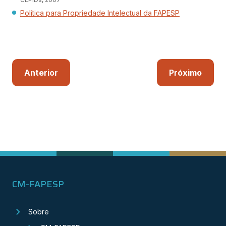
Polít
ica
para Propriedade Intelectual da FAPESP
Anterior
Próximo
CM-FAPESP
Sobre