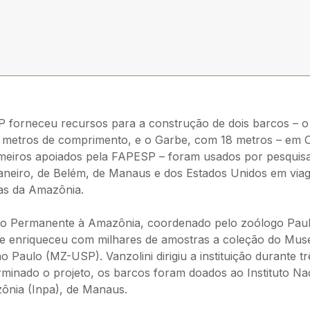
 forneceu recursos para a construção de dois barcos – o
5 metros de comprimento, e o Garbe, com 18 metros – em O
imeiros apoiados pela FAPESP – foram usados por pesquis
aneiro, de Belém, de Manaus e dos Estados Unidos em viage
das da Amazônia.
ão Permanente à Amazônia, coordenado pelo zoólogo Paulo
e enriqueceu com milhares de amostras a coleção do Muse
o Paulo (MZ-USP). Vanzolini dirigiu a instituição durante 
Terminado o projeto, os barcos foram doados ao Instituto Na
ônia (Inpa), de Manaus.