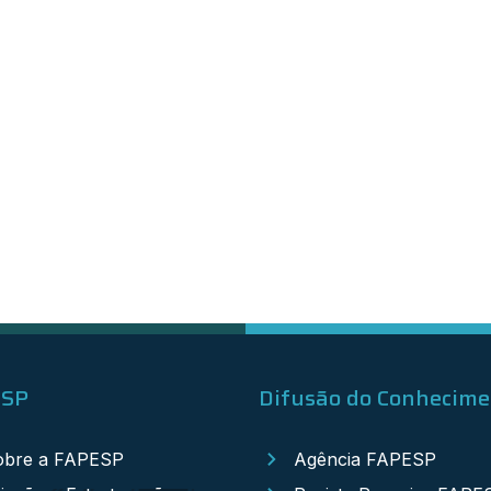
ESP
Difusão do Conhecim
obre a FAPESP
Agência FAPESP