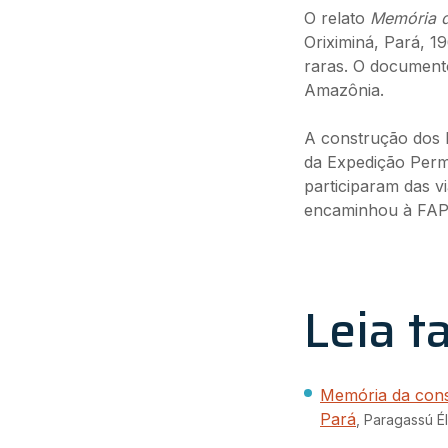
O relato
Memória d
Oriximiná, Pará, 
raras. O documento
Amazônia.
A construção dos 
da Expedição Perm
participaram das v
encaminhou à FAP
Leia 
Memória da cons
Pará
, Paragassú Él