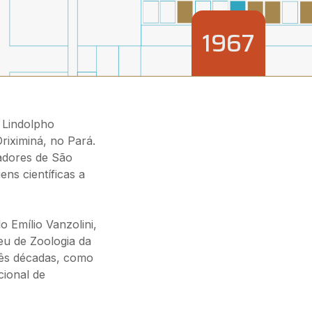
1967
 Lindolpho
riximiná, no Pará.
adores de São
ns científicas a
 Emílio Vanzolini,
u de Zoologia da
três décadas, como
cional de