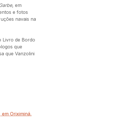
 Garbe
, em
entos e fotos
ruções navais na
o Livro de Bordo
ólogos que
sa que Vanzolini
 em Oriximiná,