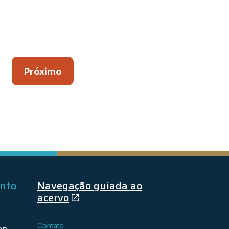
Próximo
ento
Navegação guiada ao
acervo
Contato