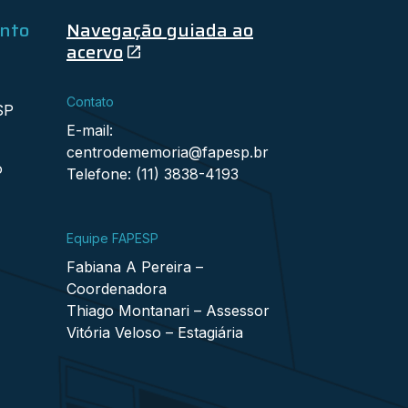
ento
Navegação guiada ao
acervo
Contato
SP
E-mail:
centrodememoria@fapesp.br
o
Telefone: (11) 3838-4193
Equipe FAPESP
Fabiana A Pereira –
Coordenadora
Thiago Montanari – Assessor
Vitória Veloso – Estagiária