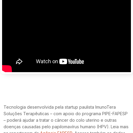
Tecnologia desenvolvida pela startup paulista ImunoTera
Soluções Terapêuticas – com apoio do programa PIPE-FAPESP
– poderá ajudar a tratar o câncer do colo uterino e outras
doenças causadas pelo papilomavírus humano (HPV). Leia mais