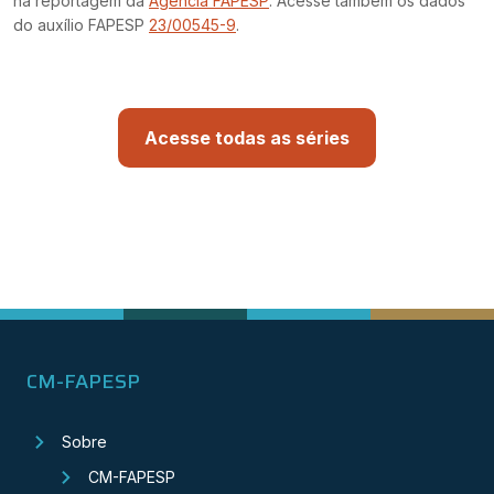
na reportagem da
Agência FAPESP
. Acesse também os dados
do auxílio FAPESP
23/00545-9
.
Acesse todas as séries
CM-FAPESP
Sobre
CM-FAPESP