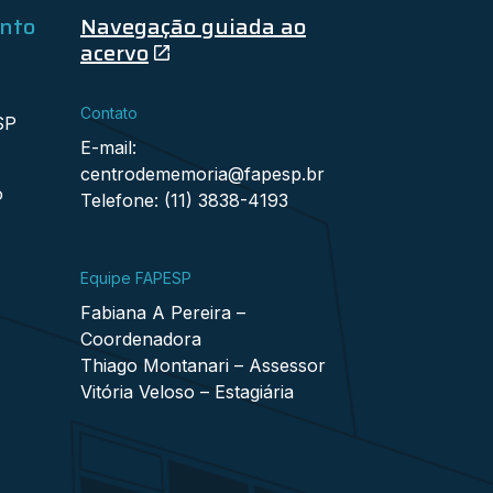
ento
Navegação guiada ao
acervo
Contato
SP
E-mail:
centrodememoria@fapesp.br
o
Telefone: (11) 3838-4193
Equipe FAPESP
Fabiana A Pereira –
Coordenadora
Thiago Montanari – Assessor
Vitória Veloso – Estagiária