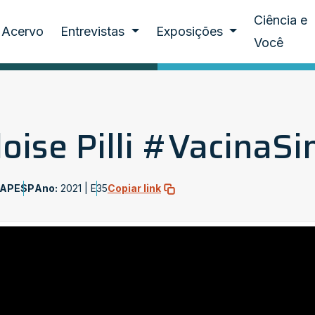
Ciência e
Acervo
Entrevistas
Exposições
Você
oise Pilli #VacinaS
FAPESP
Ano:
2021 |
E35
Copiar link