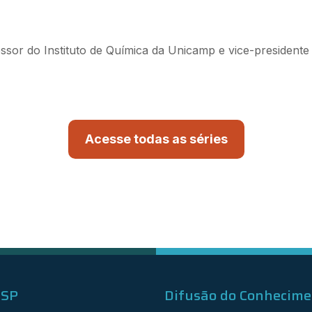
fessor do Instituto de Química da Unicamp e vice-president
Acesse todas as séries
ESP
Difusão do Conhecim