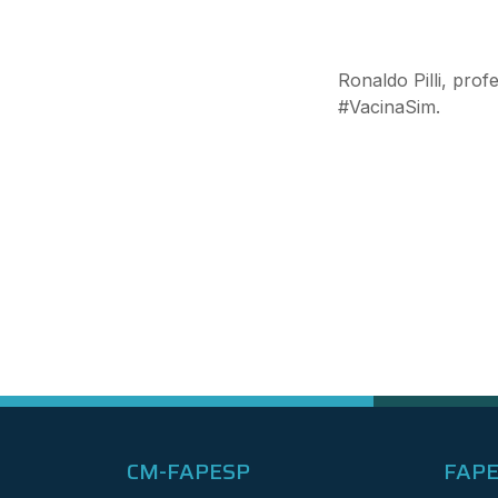
Ronaldo Pilli, pro
#VacinaSim.
CM-FAPESP
FAP