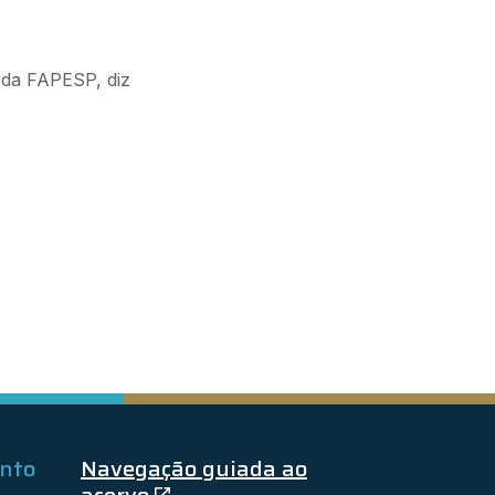
e da FAPESP, diz
ento
Navegação guiada ao
acervo