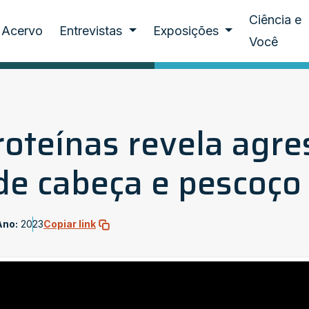
Ciência e
Acervo
Entrevistas
Exposições
Você
proteínas revela agr
de cabeça e pescoço
Ano:
2023
Copiar link