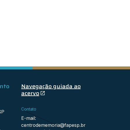
ento
Navegação guiada ao
acervo
Contato
SP
E-mail:
centrodememoria@fapesp.br