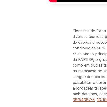
Cientistas do Cen
diversas técnicas 
de cabeça e pesco
sobrevida de 50% 
relacionado princi
da FAPESP, o grupo
como em outras do 
da metástase no li
sangue dos pacien
possibilitar o dese
abordagem terapêu
mais detalhes, ace
09/54067-3
,
10/1