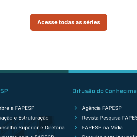
Acesse todas as séries
ESP
Difusão do Conhecim
obre a FAPESP
Agência FAPESP
iação e Estruturação
Revista Pesquisa FAPE
nselho Superior e Diretoria
FAPESP na Mídia