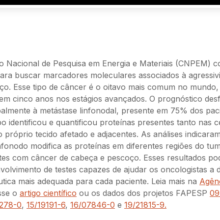
tro Nacional de Pesquisa em Energia e Materiais (CNPEM) 
para buscar marcadores moleculares associados à agressiv
ço. Esse tipo de câncer é o oitavo mais comum no mundo,
em cinco anos nos estágios avançados. O prognóstico desf
palmente à metástase linfonodal, presente em 75% dos pac
 identificou e quantificou proteínas presentes tanto nas c
próprio tecido afetado e adjacentes. As análises indicara
nfonodo modifica as proteínas em diferentes regiões do tum
tes com câncer de cabeça e pescoço. Esses resultados po
nvolvimento de testes capazes de ajudar os oncologistas a d
tica mais adequada para cada paciente. Leia mais na
Agên
sse o
artigo científico
ou os dados dos projetos FAPESP
09
9278-0
,
15/19191-6
,
16/07846-0
e
19/21815-9.