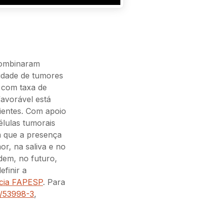
combinaram
idade de tumores
 com taxa de
avorável está
ientes. Com apoio
élulas tumorais
m que a presença
or, na saliva e no
dem, no futuro,
efinir a
cia FAPESP
. Para
/53998-3
,