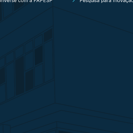
onverse com a FAPESP
Pesquisa para Inovaçã