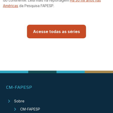
do continente. Leia mais na reportagem
Há 30 mil anos nas
Américas
da Pesquisa FAPESP.
Acesse todas as séries
CM-FAPESP
Sobre
CM-FAPESP