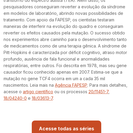
transtorno do espectro autista (TEA). Além disso, os
pesquisadores conseguiram reverter a evolução da síndrome
em modelos de laboratório, abrindo novas possibilidades de
tratamento. Com apoio da FAPESP, os cientistas testaram
maneiras de interferir na evolução do quadro e conseguiram
reverter os efeitos causados pela mutação. O sucesso obtido
nos experimentos abre caminho para o desenvolvimento tanto
de medicamentos como de uma terapia gênica. A síndrome de
Pitt-Hopkins é caracterizada por déficit cognitivo, atraso motor
profundo, ausência de fala funcional e anormalidades
respiratórias, entre outros. Foi descrita em 1978, mas seu gene
causador ficou conhecido apenas em 2007. Estima-se que a
mutação no gene TCF4 ocorra em um a cada 35 mil
nascimentos. Leia mais na
Agência FAPESP
. Para mais detalhes,
acesse o
artigo científico
ou os processos
20/11451-7
,
18/042
4
0-0
e
18/03613-7
.
Acesse todas as séries