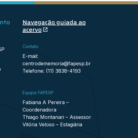
ento
Navegação guiada ao
acervo
Contato
SP
E-mail:
centrodememoria@fapesp.br
o
Telefone: (11) 3838-4193
Equipe FAPESP
Fabiana A Pereira –
Coordenadora
Thiago Montanari – Assessor
Vitória Veloso – Estagiária