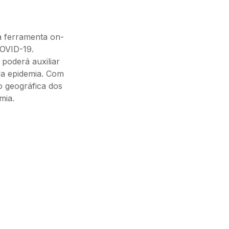
a ferramenta on-
COVID-19.
poderá auxiliar
da epidemia. Com
o geográfica dos
mia.