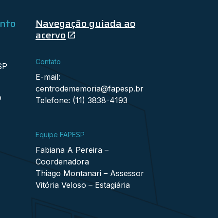
ento
Navegação guiada ao
acervo
Contato
SP
E-mail:
centrodememoria@fapesp.br
o
Telefone: (11) 3838-4193
Equipe FAPESP
Fabiana A Pereira –
Coordenadora
Thiago Montanari – Assessor
Vitória Veloso – Estagiária