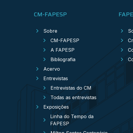
CM-FAPESP
FAP
Sobre
S
CM-FAPESP
Cr
A FAPESP
Co
Bibliografia
C
Acervo
Entrevistas
Entrevistas do CM
Todas as entrevistas
Exposições
Linha do Tempo da
FAPESP
Milton Santos Centenário