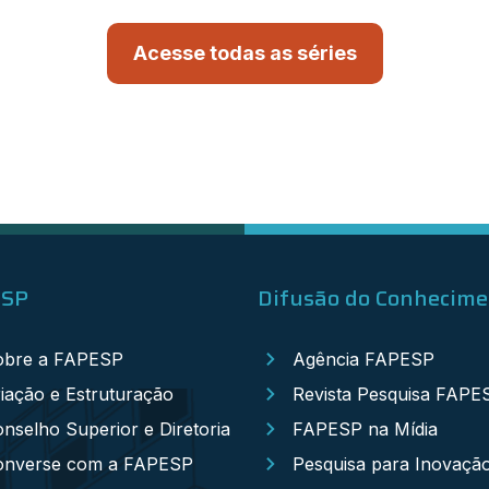
Acesse todas as séries
ESP
Difusão do Conhecim
obre a FAPESP
Agência FAPESP
iação e Estruturação
Revista Pesquisa FAPE
nselho Superior e Diretoria
FAPESP na Mídia
onverse com a FAPESP
Pesquisa para Inovaçã