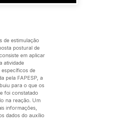
s de estimulação
posta postural de
consiste em aplicar
 atividade
 específicos de
da pela FAPESP, a
buiu para o que os
e foi constatado
do na reação. Um
ais informações,
os dados do auxílio