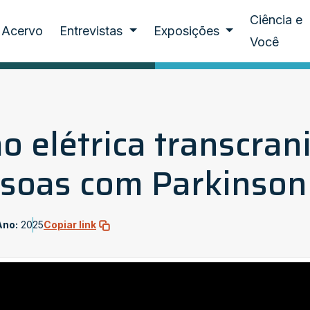
Ciência e
Acervo
Entrevistas
Exposições
Você
o elétrica transcran
ssoas com Parkinson
Ano:
2025
Copiar link