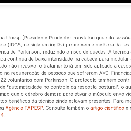
na Unesp (Presidente Prudente) constatou que oito sessõe
iana (tDCS, na sigla em inglês) promovem a melhora da res
ça de Parkinson, reduzindo o risco de quedas. A técnica 
ica contínua de baixa intensidade na cabeça para modular a
ado não invasivo, o tratamento já tem sido aplicado a casos
do na recuperação de pessoas que sofreram AVC. Financia
 22 voluntários com Parkinson. O protocolo também contri
de “automaticidade no controle da resposta postural”, o qu
empo que o cérebro demora para ativar o músculo envolvi
itos benéficos da técnica ainda estavam presentes. Para m
 na
Agência FAPESP
. Consulte também o
artigo científico
e 
-4
.