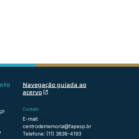
ento
Navegação guiada ao
acervo
Contato
SP
E-mail:
centrodememoria@fapesp.br
o
Telefone: (11) 3838-4193