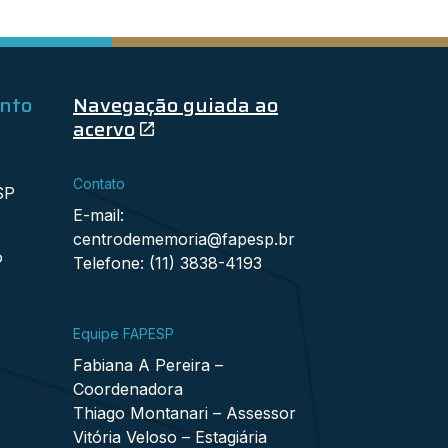
ento
Navegação guiada ao
acervo
Contato
SP
E-mail:
centrodememoria@fapesp.br
o
Telefone: (11) 3838-4193
Equipe FAPESP
Fabiana A Pereira –
Coordenadora
Thiago Montanari – Assessor
Vitória Veloso – Estagiária