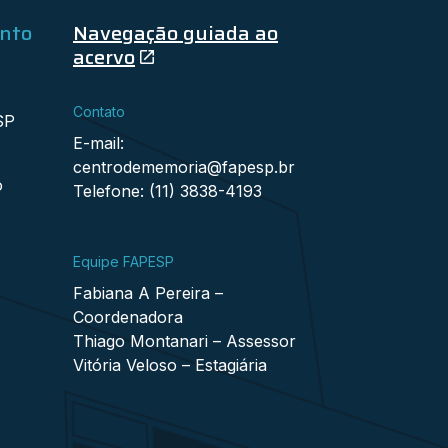
ento
Navegação guiada ao
acervo
Contato
SP
E-mail:
centrodememoria@fapesp.br
o
Telefone: (11) 3838-4193
Equipe FAPESP
Fabiana A Pereira –
Coordenadora
Thiago Montanari – Assessor
Vitória Veloso – Estagiária