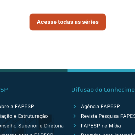
Acesse todas as séries
ESP
Difusão do Conhecim
obre a FAPESP
Agência FAPESP
iação e Estruturação
Revista Pesquisa FAPE
nselho Superior e Diretoria
FAPESP na Mídia