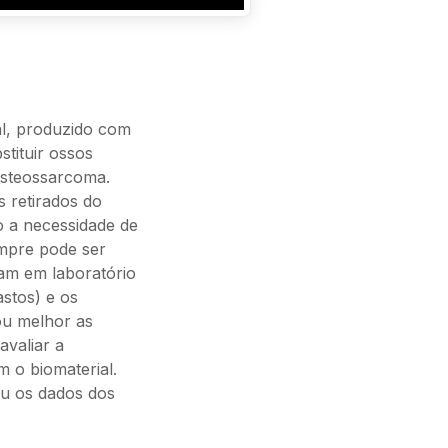
al, produzido com
stituir ossos
osteossarcoma.
 retirados do
o a necessidade de
empre pode ser
am em laboratório
astos) e os
ou melhor as
avaliar a
m o biomaterial.
u os dados dos