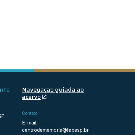
ento
Navegação guiada ao
acervo
Contato
SP
E-mail:
centrodememoria@fapesp.br