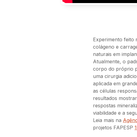
Experimento feito
colágeno e carrage
naturais em implan
Atualmente, o padr
corpo do próprio p
uma cirurgia adici
aplicada em grand
as células respons
resultados mostra
respostas mineraliz
viabilidade e a se
Leia mais na
Agên
projetos FAPESP