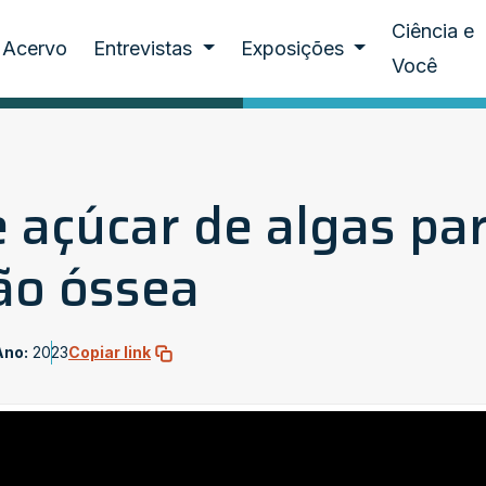
Ciência e
Acervo
Entrevistas
Exposições
Você
 açúcar de algas pa
ão óssea
Ano:
2023
Copiar link