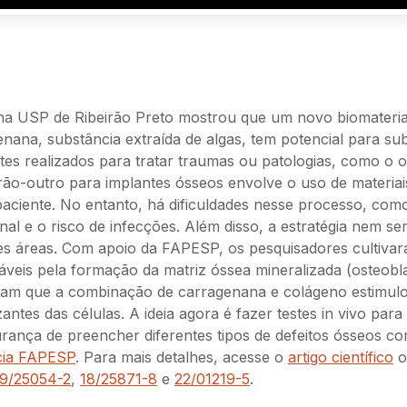
 na USP de Ribeirão Preto mostrou que um novo biomateri
nana, substância extraída de algas, tem potencial para sub
tes realizados para tratar traumas ou patologias, como o 
ão-outro para implantes ósseos envolve o uso de materiais
aciente. No entanto, há dificuldades nesse processo, com
onal e o risco de infecções. Além disso, a estratégia nem s
es áreas. Com apoio da FAPESP, os pesquisadores cultivar
áveis pela formação da matriz óssea mineralizada (osteobl
ram que a combinação de carragenana e colágeno estimul
antes das células. A ideia agora é fazer testes in vivo para 
gurança de preencher diferentes tipos de defeitos ósseos co
cia FAPESP
. Para mais detalhes, acesse o
artigo científico
o
19/25054-2
,
18/25871-8
e
22/01219-5
.