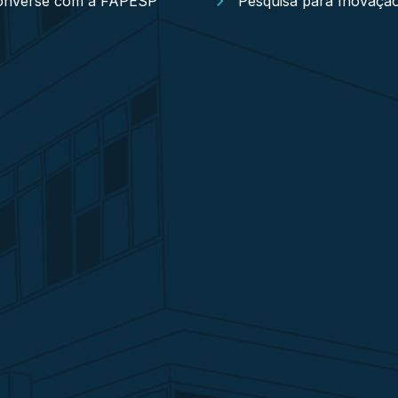
onverse com a FAPESP
Pesquisa para Inovaçã