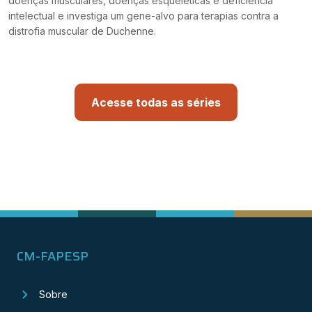
doenças musculares, doenças esqueléticas e deficiência
intelectual e investiga um gene-alvo para terapias contra a
distrofia muscular de Duchenne.
Acesse todas as séries
CM-FAPESP
Sobre