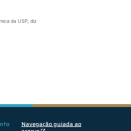
ímica da USP, diz
ento
Navegação guiada ao
acervo