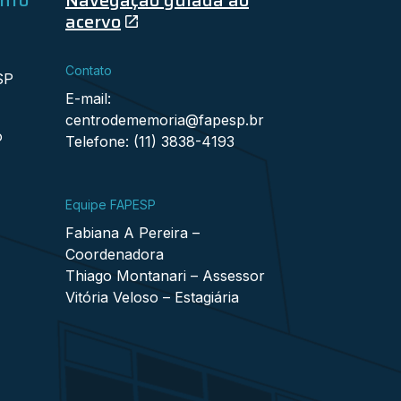
acervo
Contato
SP
E-mail:
centrodememoria@fapesp.br
o
Telefone: (11) 3838-4193
Equipe FAPESP
Fabiana A Pereira –
Coordenadora
Thiago Montanari – Assessor
Vitória Veloso – Estagiária