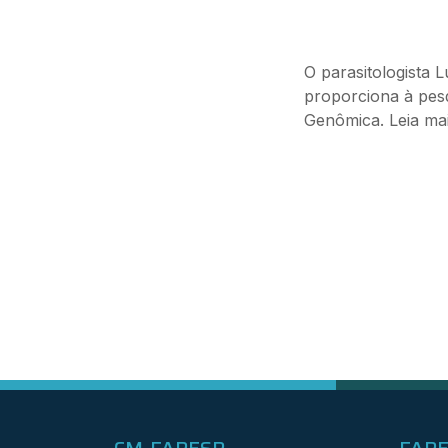
O parasitologista 
proporciona à pesq
Genômica. Leia ma
CM-FAPESP
FAP