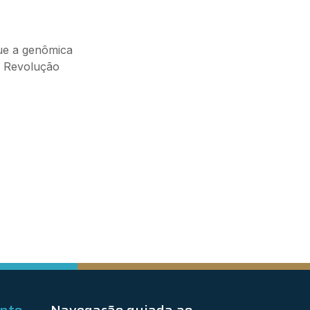
que a genômica
l Revolução
ento
Navegação guiada ao